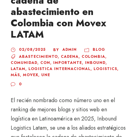
cadena de
abastecimiento en
Colombia con Movex
LATAM
02/08/2025
ADMIN
BLOG
BY
ABASTECIMIENTO
,
CADENA
,
COLOMBIA
,
COMUNIDAD
,
CON
,
IMPORTANTE
,
INBOUND
,
LATAM
,
LOGISTICA INTERNACIONAL
,
LOGISTICS
,
MÁS
,
MOVEX
,
UNE
0
El recién nombrado como número uno en el
ranking de mejores blogs y sitios web en
logística en Latinoamérica en 2025, Inbound
Logistics Latam, se une a los aliados estratégicos
que fortalecen la cadena de abastecimiento de