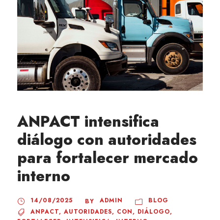
ANPACT intensifica
diálogo con autoridades
para fortalecer mercado
interno
14/08/2025
ADMIN
BLOG
BY
ANPACT
,
AUTORIDADES
,
CON
,
DIÁLOGO
,