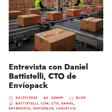
Entrevista con Daniel
Battistelli, CTO de
Envíopack
04/07/2026
ADMIN
BLOG
BY
BATTISTELLI
,
CON
,
CTO
,
DANIEL
,
ENTREVISTA
,
ENVÍOPACK
,
LOGISTICA