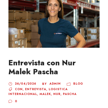
Entrevista con Nur
Malek Pascha
26/04/2026
ADMIN
BLOG
BY
CON
,
ENTREVISTA
,
LOGISTICA
INTERNACIONAL
,
MALEK
,
NUR
,
PASCHA
0