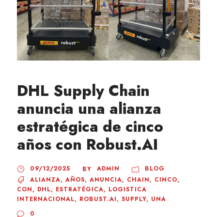
DHL Supply Chain
anuncia una alianza
estratégica de cinco
años con Robust.AI
09/12/2025
ADMIN
BLOG
BY
ALIANZA
,
AÑOS
,
ANUNCIA
,
CHAIN
,
CINCO
,
CON
,
DHL
,
ESTRATÉGICA
,
LOGISTICA
INTERNACIONAL
,
ROBUST.AI
,
SUPPLY
,
UNA
0