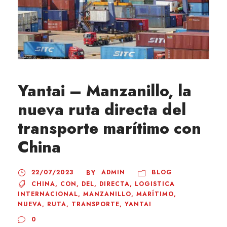
Yantai – Manzanillo, la
nueva ruta directa del
transporte marítimo con
China
22/07/2023
ADMIN
BLOG
BY
CHINA
,
CON
,
DEL
,
DIRECTA
,
LOGISTICA
INTERNACIONAL
,
MANZANILLO
,
MARÍTIMO
,
NUEVA
,
RUTA
,
TRANSPORTE
,
YANTAI
0