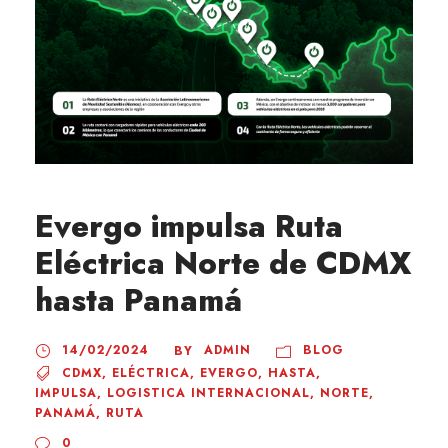
Evergo impulsa Ruta
Eléctrica Norte de CDMX
hasta Panamá
14/02/2024
ADMIN
BLOG
BY
CDMX
,
ELÉCTRICA
,
EVERGO
,
HASTA
,
IMPULSA
,
LOGISTICA INTERNACIONAL
,
NORTE
,
PANAMÁ
,
RUTA
0