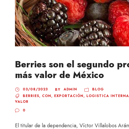
Berries son el segundo pr
más valor de México
03/08/2023
ADMIN
BLOG
BY
BERRIES
,
CON
,
EXPORTACIÓN
,
LOGISTICA INTERN
VALOR
0
El titular de la dependencia, Víctor Villalobos Ar