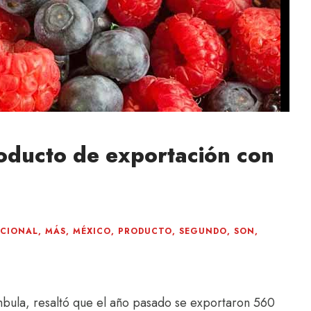
oducto de exportación con
ACIONAL
,
MÁS
,
MÉXICO
,
PRODUCTO
,
SEGUNDO
,
SON
,
ámbula, resaltó que el año pasado se exportaron 560