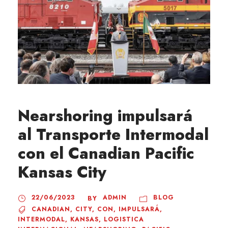
Nearshoring impulsará
al Transporte Intermodal
con el Canadian Pacific
Kansas City
22/06/2023
ADMIN
BLOG
BY
CANADIAN
,
CITY
,
CON
,
IMPULSARÁ
,
INTERMODAL
,
KANSAS
,
LOGISTICA