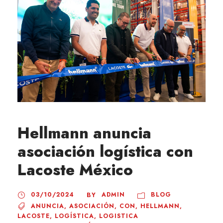
Hellmann anuncia
asociación logística con
Lacoste México
03/10/2024
ADMIN
BLOG
BY
ANUNCIA
,
ASOCIACIÓN
,
CON
,
HELLMANN
,
LACOSTE
,
LOGÍSTICA
,
LOGISTICA