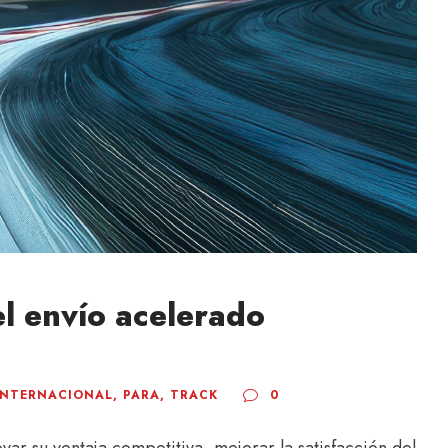
el envío acelerado
INTERNACIONAL
,
PARA
,
TRACK
0