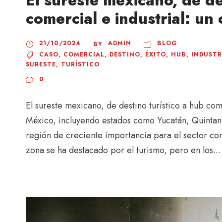
El sureste mexicano, de de
comercial e industrial: un
21/10/2024
ADMIN
BLOG
BY
CASO
,
COMERCIAL
,
DESTINO
,
ÉXITO
,
HUB
,
INDUSTR
SURESTE
,
TURÍSTICO
0
El sureste mexicano, de destino turístico a hub come
México, incluyendo estados como Yucatán, Quinta
región de creciente importancia para el sector com
zona se ha destacado por el turismo, pero en los...