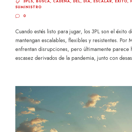
3PLS
,
BUSCA
,
CADENA
,
DEL
,
DÍA
,
ESCALAR
,
ÉXITO
,
SUMINISTRO
0
Cuando estés listo para jugar, los 3PL son el éxito
mantengan escalables, flexibles y resistentes. Por
enfrentan disrupciones, pero últimamente parece h
escasez derivados de la pandemia, junto con desastr