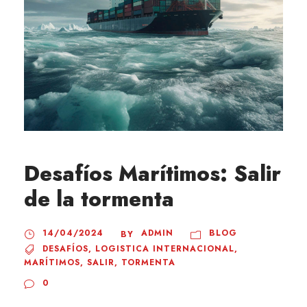
Desafíos Marítimos: Salir
de la tormenta
14/04/2024
ADMIN
BLOG
BY
DESAFÍOS
,
LOGISTICA INTERNACIONAL
,
MARÍTIMOS
,
SALIR
,
TORMENTA
0