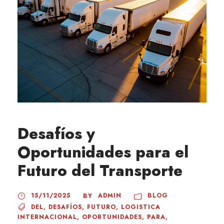
Desafíos y
Oportunidades para el
Futuro del Transporte
15/11/2025
ADMIN
BLOG
BY
DEL
,
DESAFÍOS
,
FUTURO
,
LOGISTICA
INTERNACIONAL
,
OPORTUNIDADES
,
PARA
,