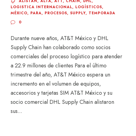
ALISTAN
,
ALTA
,
ATT
,
CHAIN
,
DHL
,
LOGISTICA INTERNACIONAL
,
LOGÍSTICOS
,
MÉXICO
,
PARA
,
PROCESOS
,
SUPPLY
,
TEMPORADA
0
Durante nueve años, AT&T México y DHL
Supply Chain han colaborado como socios
comerciales del proceso logístico para atender
a 22.9 millones de clientes Para el último
trimestre del año, AT&T México espera un
incremento en el volumen de equipos,
accesorios y tarjetas SIM AT&T México y su
socio comercial DHL Supply Chain alistaron
sus...