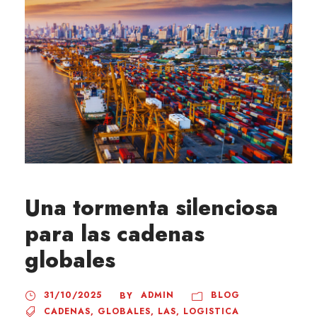
Una tormenta silenciosa
para las cadenas
globales
31/10/2025
ADMIN
BLOG
BY
CADENAS
,
GLOBALES
,
LAS
,
LOGISTICA