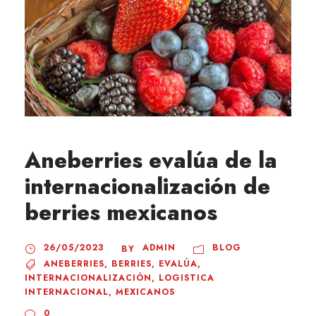
Aneberries evalúa de la
internacionalización de
berries mexicanos
26/05/2023
ADMIN
BLOG
BY
ANEBERRIES
,
BERRIES
,
EVALÚA
,
INTERNACIONALIZACIÓN
,
LOGISTICA
INTERNACIONAL
,
MEXICANOS
0