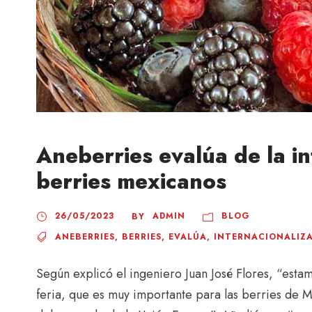
Aneberries evalúa de la in
berries mexicanos
26/05/2023
ADMIN
BLOG
BY
ANEBERRIES
,
BERRIES
,
EVALÚA
,
INTERNACIONALIZ
Según explicó el ingeniero Juan José Flores, “esta
feria, que es muy importante para las berries de M