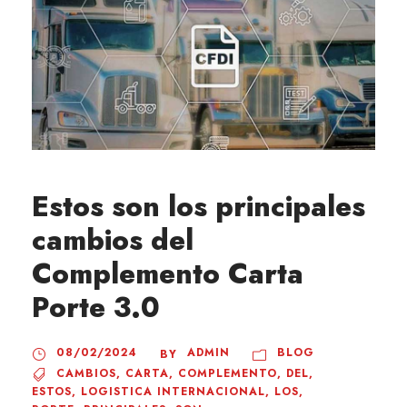
Estos son los principales
cambios del
Complemento Carta
Porte 3.0
08/02/2024
ADMIN
BLOG
BY
CAMBIOS
,
CARTA
,
COMPLEMENTO
,
DEL
,
ESTOS
,
LOGISTICA INTERNACIONAL
,
LOS
,