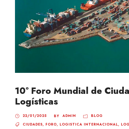
10° Foro Mundial de Ciud
Logísticas
22/01/2025
ADMIN
BLOG
BY
CIUDADES
,
FORO
,
LOGISTICA INTERNACIONAL
,
LOG