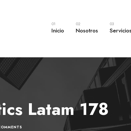
01
02
03
Inicio
Nosotros
Servicio
tics Latam 178
COMMENTS