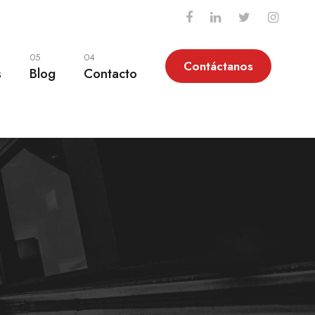
05
04
Contáctanos
s
Blog
Contacto