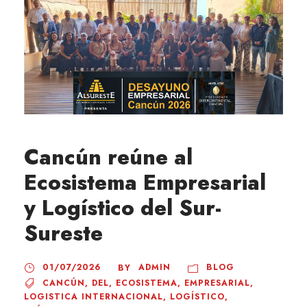
Cancún reúne al
Ecosistema Empresarial
y Logístico del Sur-
Sureste
01/07/2026
ADMIN
BLOG
BY
CANCÚN
,
DEL
,
ECOSISTEMA
,
EMPRESARIAL
,
LOGISTICA INTERNACIONAL
,
LOGÍSTICO
,