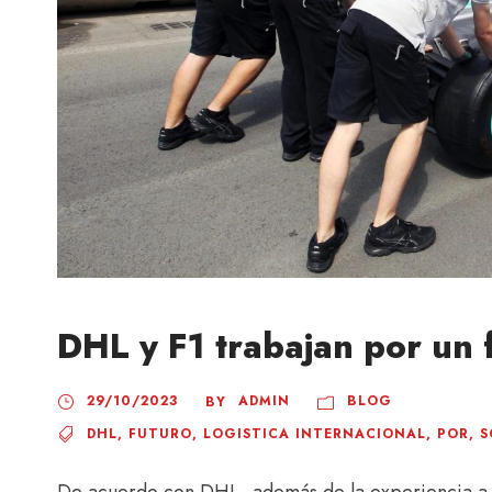
DHL y F1 trabajan por un 
29/10/2023
ADMIN
BLOG
BY
DHL
,
FUTURO
,
LOGISTICA INTERNACIONAL
,
POR
,
S
De acuerdo con DHL, además de la experiencia a l