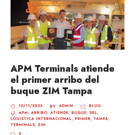
APM Terminals atiende
el primer arribo del
buque ZIM Tampa
13/11/2023
ADMIN
BLOG
BY
APM
,
ARRIBO
,
ATIENDE
,
BUQUE
,
DEL
,
LOGISTICA INTERNACIONAL
,
PRIMER
,
TAMPA
,
TERMINALS
,
ZIM
0