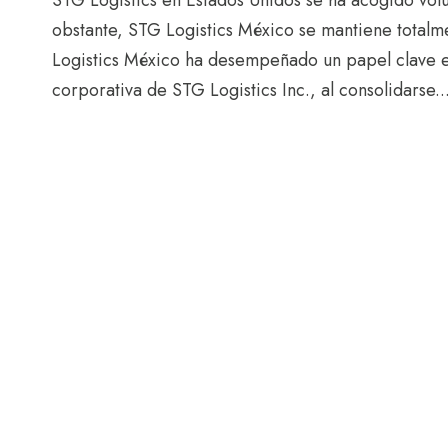
STG Logistics en Estados Unidos se ha acogido volu
obstante, STG Logistics México se mantiene total
Logistics México ha desempeñado un papel clave en 
corporativa de STG Logistics Inc., al consolidarse..