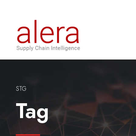
STG
Tag