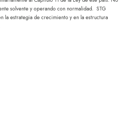
ntariamente al Capítulo 11 de la Ley de ese país. No
mente solvente y operando con normalidad. STG
la estrategia de crecimiento y en la estructura
.