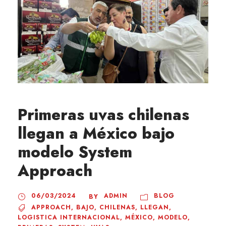
Primeras uvas chilenas
llegan a México bajo
modelo System
Approach
06/03/2024
ADMIN
BLOG
BY
APPROACH
,
BAJO
,
CHILENAS
,
LLEGAN
,
LOGISTICA INTERNACIONAL
,
MÉXICO
,
MODELO
,