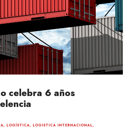
go celebra 6 años
elencia
IA
,
LOGÍSTICA
,
LOGISTICA INTERNACIONAL
,