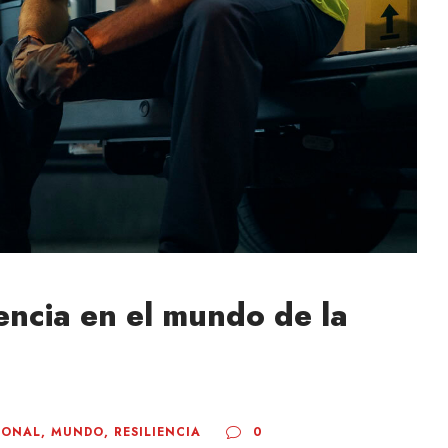
iencia en el mundo de la
IONAL
,
MUNDO
,
RESILIENCIA
0