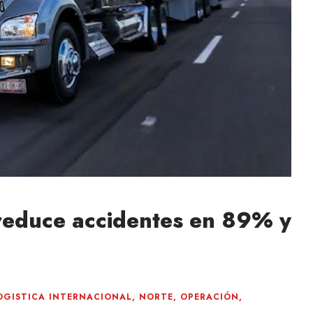
reduce accidentes en 89% y
OGISTICA INTERNACIONAL
,
NORTE
,
OPERACIÓN
,