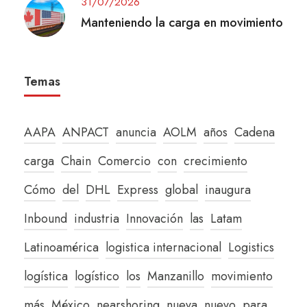
31/07/2026
Manteniendo la carga en movimiento
Temas
AAPA
ANPACT
anuncia
AOLM
años
Cadena
carga
Chain
Comercio
con
crecimiento
Cómo
del
DHL
Express
global
inaugura
Inbound
industria
Innovación
las
Latam
Latinoamérica
logistica internacional
Logistics
logística
logístico
los
Manzanillo
movimiento
más
México
nearshoring
nueva
nuevo
para