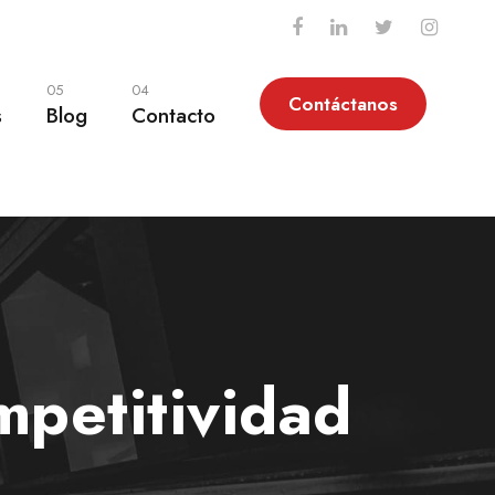
05
04
Contáctanos
s
Blog
Contacto
mpetitividad