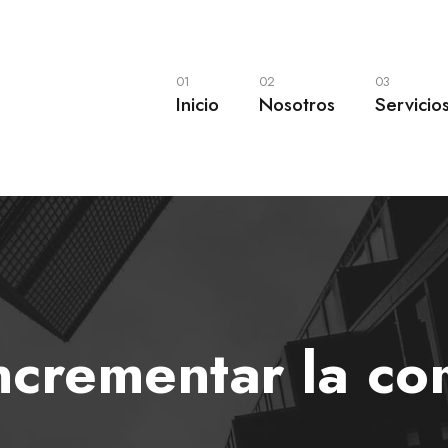
01
02
03
Inicio
Nosotros
Servicio
incrementar la co