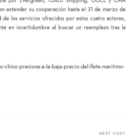
esta por Evergreen, Cosco Shipping, OOCL y CMA
en extender su cooperación hasta el 31 de marzo de
d de los servicios ofrecidos por estos cuatro actores,
nte en incertidumbre al buscar un reemplazo tras la
vo-chino-presiona-a-la-baja-precio-del-flete-maritimo-
NEXT POST