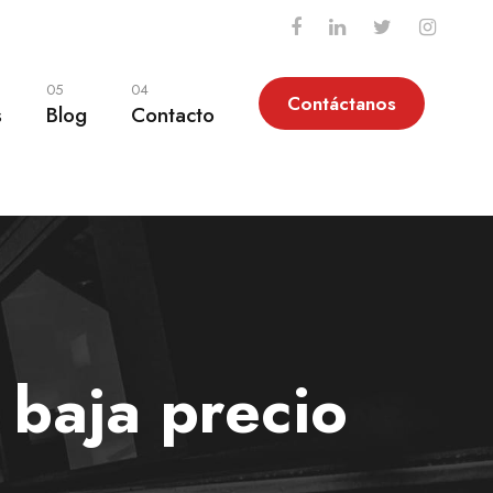
05
04
Contáctanos
s
Blog
Contacto
 baja precio