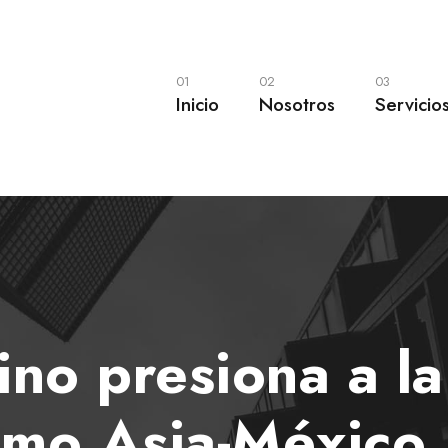
01
02
03
Inicio
Nosotros
Servicio
no presiona a la
timo Asia-México