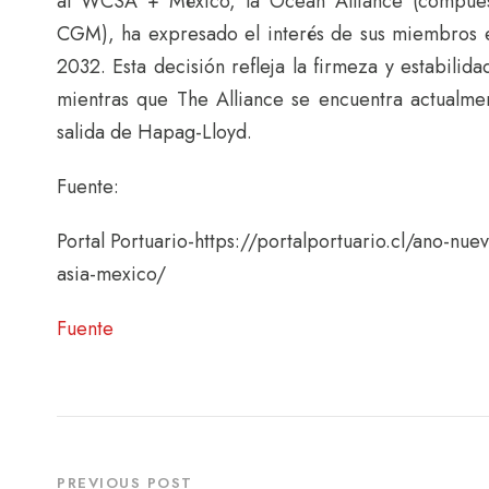
al WCSA + México, la Ocean Alliance (compu
CGM), ha expresado el interés de sus miembros 
2032. Esta decisión refleja la firmeza y estabilida
mientras que The Alliance se encuentra actualme
salida de Hapag-Lloyd.
Fuente:
Portal Portuario-https://portalportuario.cl/ano-nue
asia-mexico/
Fuente
PREVIOUS POST